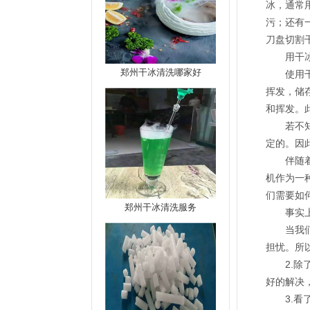
冰，通常
污；还有
刀盘切割
用干
郑州干冰清洗哪家好
使用
挥发，储
和挥发。
若不
定的。因
伴随
机作为一
们需要如
郑州干冰清洗服务
事实
当我
担忧。所
2.
好的解决
3.