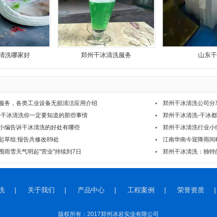
清洗哪家好
郑州干冰清洗服务
山东干
服务，各类工业设备无损清洁应用介绍
郑州干冰清洗公司分
-干冰清洗你一定要知道的那些事情
郑州干冰清洗-干冰
小编告诉干冰清洗的好处有哪些
郑州干冰清洗行业小
起草组:报告共修改89处
江南华南今迎降雨间
围雨雪天气明起"营业"持续到7日
洗
|
关于我们
|
产品中心
|
工程案例
|
荣誉资质
|
版权所有：2017郑州冰岩实业有限公司