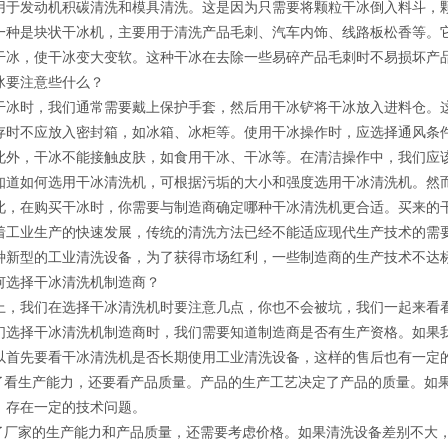
用于发动机积碳清洗和模具清洗。这是因为只需要将颗粒干冰倒入料斗，
一种是块状干冰机，主要用于清洗产品毛刺、汽车内饰、线路板松香等。
干冰，使干冰变大变软。这种干冰在去除一些易碎产品毛刺时不易损坏产
冰要注意些什么？
干冰时，我们通常需要戴上保护手套，然后用干冰铲将干冰放入进料仓。这
存时不应放入密封箱，如冰箱、冰柜等。使用干冰操作时，应选择通风条
此外，干冰不能接触皮肤，如食用干冰、干冰等。在清洁操作中，我们应
知道如何选用干冰清洗机，可根据污垢的大小和强度选用干冰清洗机。然
此，在购买干冰时，你需要与制造商确定哪种干冰清洗机更合适。买来的
着工业生产的快速发展，传统的清洗方法已经不能适应现代生产技术的需
种新型的工业清洗设备，为了获得市场红利，一些制造商的生产技术不达
何选择干冰清洗机制造商？
上，我们在选择干冰清洗机时要注意几点，你也不会被坑，我们一起来看
们选择干冰清洗机制造商时，我们需要知道制造商是否有生产资格。如果
以首先要看干冰清洗机是否长期使用工业清洗设备，这样的售后也有一定的
除了看生产能力，还要看产品质量。产品的生产工艺决定了产品的质量。如
，存在一定的技术问题。
看了厂家的生产能力和产品质量，还需要考虑价格。如果清洗设备差别不大