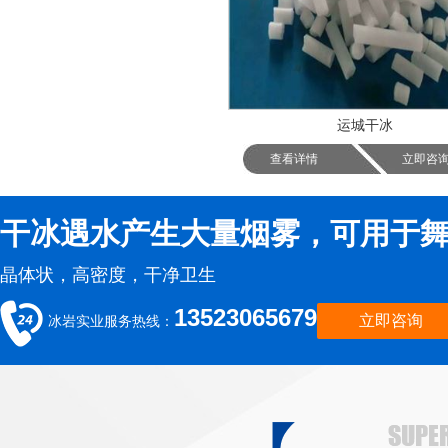
运城干冰
查看详情
立即咨
干冰遇水产生大量烟雾，可用于
晶体状，高密度，干净卫生
13523065679
立即咨询
冰岩实业服务热线：