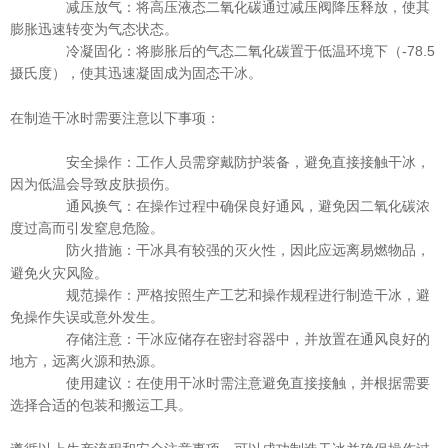
减压放气：将高压液态二氧化碳通过减压阀降压释放，使其
膨胀迅速转变为气态状态。
冷凝固化：将膨胀后的气态二氧化碳置于低温环境下（-78.5
摄氏度），使其迅速凝固成为固态
。
干冰
在制造干冰时需要注意以下事项：
安全操作：工作人员需穿戴防护装备，避免直接接触干冰，
因为低温会导致皮肤损伤。
通风换气：在操作过程中确保良好通风，避免因二氧化碳浓
度过高而引发窒息危险。
防火措施：
具有较强的灭火性，因此应远离易燃物品，
干冰
避免火灾风险。
规范操作：严格按照生产工艺和操作规程进行制造干冰，避
免操作失误或意外发生。
存储注意：干冰应储存在密封容器中，并放置在通风良好的
地方，远离火源和热源。
使用建议：在使用干冰时需注意避免直接接触，并根据需要
选择合适的包装和搬运工具。