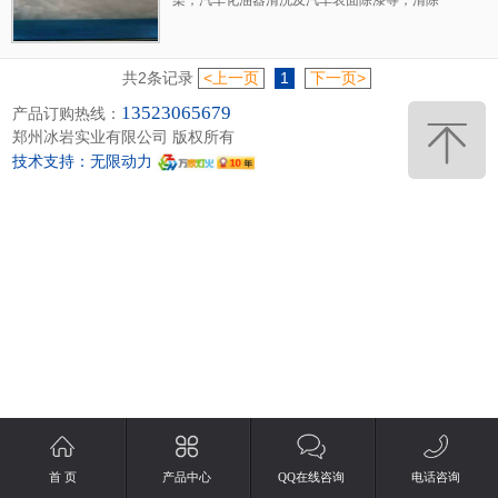
引擎积碳。 如处理积碳，用化学药剂处理时间
长，较少要用48小时以上，且药剂对人体有
害。干冰清洗可以在10分钟以内彻底解决积碳
共2条记录
<上一页
1
下一页>
问题，即节省了时间又降低了成本。
13523065679
产品订购热线：
郑州冰岩实业有限公司 版权所有
技术支持：无限动力
首 页
产品中心
QQ在线咨询
电话咨询