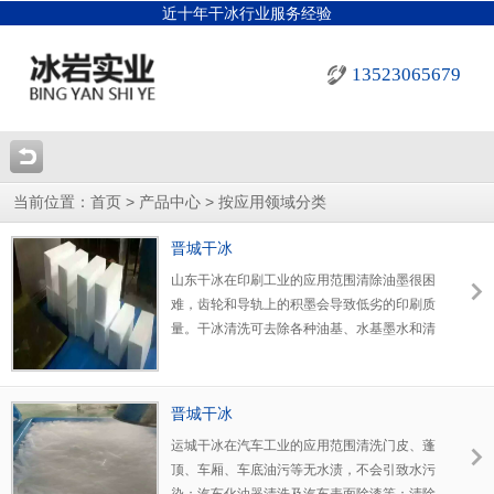
近十年干冰行业服务经验
13523065679
当前位置：
>
>
首页
产品中心
按应用领域分类
晋城干冰
山东干冰在印刷工业的应用范围清除油墨很困
难，齿轮和导轨上的积墨会导致低劣的印刷质
量。干冰清洗可去除各种油基、水基墨水和清
漆，清理齿轮、导轨及喷嘴上的油污、积墨和
染料，避免危险废物和溶液的排放，以及危险
溶剂造成的人员伤害。
晋城干冰
运城干冰在汽车工业的应用范围清洗门皮、蓬
顶、车厢、车底油污等无水渍，不会引致水污
染；汽车化油器清洗及汽车表面除漆等；清除